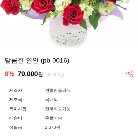
달콤한 연인 (pb-0016)
8
%
79,000
원
86,000원
제조사
젠틀맨플라워
제조국
국내외
특이사항
전국배송가능
배송비
무료배송
적립금
2,370원