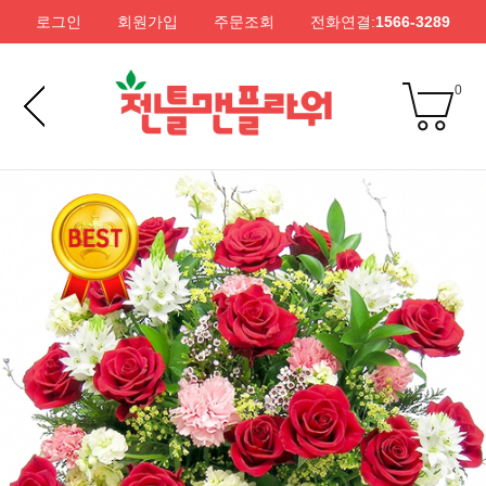
로그인
회원가입
주문조회
전화연결:
1566-3289
0