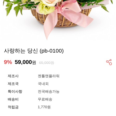
사랑하는 당신 (pb-0100)
9
%
59,000
원
65,000원
제조사
젠틀맨플라워
제조국
국내외
특이사항
전국배송가능
배송비
무료배송
적립금
1,770원