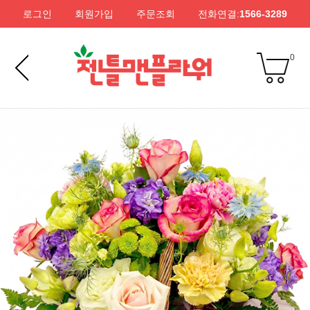
로그인
회원가입
주문조회
전화연결:
1566-3289
0