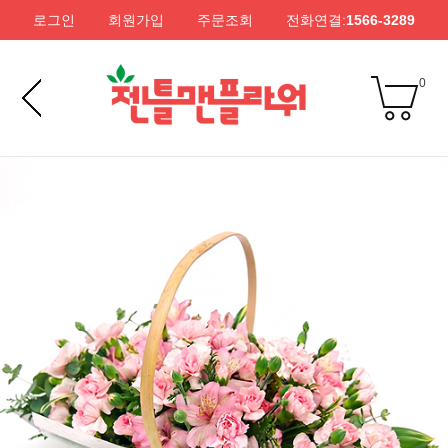
로그인
회원가입
주문조회
전화연결:
1566-3289
0