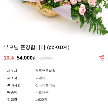
부모님 존경합니다 (pb-0104)
10
%
54,000
원
60,000원
제조사
젠틀맨플라워
제조국
국내외
특이사항
전국배송가능
배송비
무료배송
적립금
1,620원