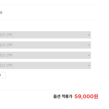
76
59,000
원
옵션 적용가