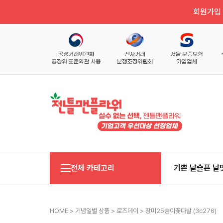
회원가입 
전체 카테고리
기쁜 날
슬픈 날
HOME
>
기념일별 상품
>
로즈데이
> 장미25송이꽃다발 (3c276)