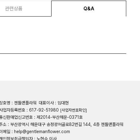
관련상품
Q&A
상호명 : 젠틀맨플라워
대표이사 : 임대현
사업자등록번호 : 617-92-51980
[사업자번호확인]
통신판매업신고번호 : 제2014-부산해운-0371호
주소 : 부산광역시 해운대구 송정광어골로82번길 144, 4층 젠틀맨플라워
이메일 : help@gentlemanflower.com
개인정보취급책임자 : 노현수 이사