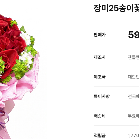
장미25송이꽃
59
판매가
제조사
젠틀
제조국
대한
특이사항
전국
배송비
무료
적립금
1,77