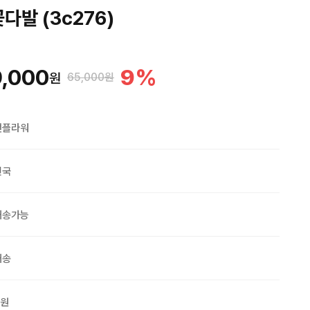
다발 (3c276)
,000
9
%
원
65,000원
맨플라워
민국
배송가능
배송
0원