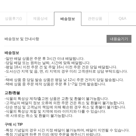
상품후기(
)
제품상세
관련상품
Q&A
배송정보
배송정보 및 안내사항
내용숨기기
배송정보
-일반 배달 상품은 주문 후 3시간 이내 배달됩니다.
-당일 배달 또는 원하는 날짜, 시간에 맞춰 배달됩니다.
-평일 18시 이전 주문 건 및 주말 16시 이전 주문 건은 당일 배달됩니다.
-도서산간 지역 및 읍, 면, 리 지역의 경우 미리 고객센터로 상담 부탁드립니다.
...
-택배 상품 중 당일 발송 상품은 평일 낮 12시 주문 건까지 당일 발송됩니다.
-택배 상품 중 주문 제작 상품은 주문 후 1~7일 안에 발송됩니다.
교환/환불
-식물의 특성상 제작/출고된 상품은 교환 및 환불이 불가능합니다.
-고객님의 배달지 정보 오류에 의한 주문 건은 취소 및 환불이 불가능합니다.
-단순 변심 및 고객님의 책임에 의해 훼손된 경우 취소 및 환불이 불가합니다.
-식물의 특성상 계절 및 지역에 따라 이미지와 다를 수 있습니다.
-위 사유로는 취소 및 환불이 불가능합니다.
구매 시 TIP
-특정 기념일의 경우 시간 지정 배달이 불가능하며, 배달이 지연될 수 있습니다.
-특정 기념일엔 하루 전 미리 예약 주문을 해주시기 바랍니다.