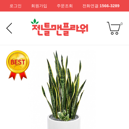
로그인
회원가입
주문조회
전화연결:
1566-3289
0