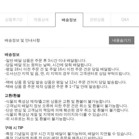
상품후기(
)
제품상세
관련상품
Q&A
배송정보
배송정보 및 안내사항
내용숨기기
배송정보
-일반 배달 상품은 주문 후 3시간 이내 배달됩니다.
-당일 배달 또는 원하는 날짜, 시간에 맞춰 배달됩니다.
-평일 18시 이전 주문 건 및 주말 16시 이전 주문 건은 당일 배달됩니다.
-도서산간 지역 및 읍, 면, 리 지역의 경우 미리 고객센터로 상담 부탁드립니다.
...
-택배 상품 중 당일 발송 상품은 평일 낮 12시 주문 건까지 당일 발송됩니다.
-택배 상품 중 주문 제작 상품은 주문 후 1~7일 안에 발송됩니다.
교환/환불
-식물의 특성상 제작/출고된 상품은 교환 및 환불이 불가능합니다.
-고객님의 배달지 정보 오류에 의한 주문 건은 취소 및 환불이 불가능합니다.
-단순 변심 및 고객님의 책임에 의해 훼손된 경우 취소 및 환불이 불가합니다.
-식물의 특성상 계절 및 지역에 따라 이미지와 다를 수 있습니다.
-위 사유로는 취소 및 환불이 불가능합니다.
구매 시 TIP
-특정 기념일의 경우 시간 지정 배달이 불가능하며, 배달이 지연될 수 있습니다.
-특정 기념일엔 하루 전 미리 예약 주문을 해주시기 바랍니다.