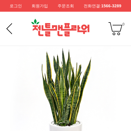
로그인
회원가입
주문조회
전화연결:
1566-3289
0