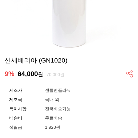
산세베리아 (GN1020)
9
%
64,000
원
70,000원
제조사
젠틀맨플라워
제조국
국내 외
특이사항
전국배송가능
배송비
무료배송
적립금
1,920원