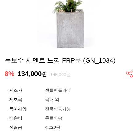
녹보수 시멘트 느낌 FRP분 (GN_1034)
8
%
134,000
원
145,000원
제조사
젠틀맨플라워
제조국
국내 외
특이사항
전국배송가능
배송비
무료배송
적립금
4,020원