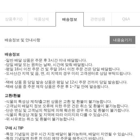
상품후기(
)
제품상세
관련상품
Q&A
배송정보
배송정보 및 안내사항
내용숨기기
배송정보
-일반 배달 상품은 주문 후 3시간 이내 배달됩니다.
-당일 배달 또는 원하는 날짜, 시간에 맞춰 배달됩니다.
-평일 18시 이전 주문 건 및 주말 16시 이전 주문 건은 당일 배달됩니다.
-도서산간 지역 및 읍, 면, 리 지역의 경우 미리 고객센터로 상담 부탁드립니다.
...
-택배 상품 중 당일 발송 상품은 평일 낮 12시 주문 건까지 당일 발송됩니다.
-택배 상품 중 주문 제작 상품은 주문 후 1~7일 안에 발송됩니다.
교환/환불
-식물의 특성상 제작/출고된 상품은 교환 및 환불이 불가능합니다.
-고객님의 배달지 정보 오류에 의한 주문 건은 취소 및 환불이 불가능합니다.
-단순 변심 및 고객님의 책임에 의해 훼손된 경우 취소 및 환불이 불가합니다.
-식물의 특성상 계절 및 지역에 따라 이미지와 다를 수 있습니다.
-위 사유로는 취소 및 환불이 불가능합니다.
구매 시 TIP
-특정 기념일의 경우 시간 지정 배달이 불가능하며, 배달이 지연될 수 있습니다.
-특정 기념일엔 하루 전 미리 예약 주문을 해주시기 바랍니다.