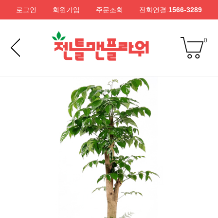
로그인
회원가입
주문조회
전화연결:
1566-3289
0