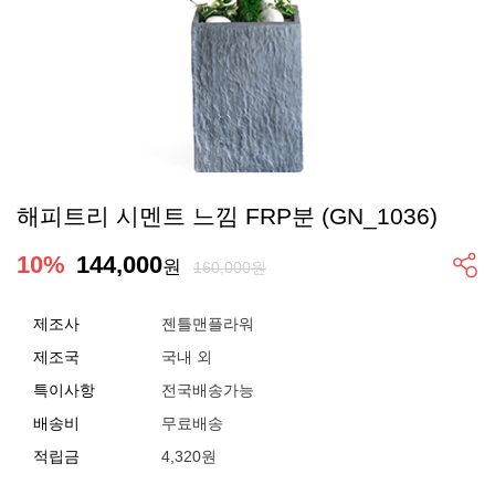
해피트리 시멘트 느낌 FRP분 (GN_1036)
10
%
144,000
원
160,000원
제조사
젠틀맨플라워
제조국
국내 외
특이사항
전국배송가능
배송비
무료배송
적립금
4,320원