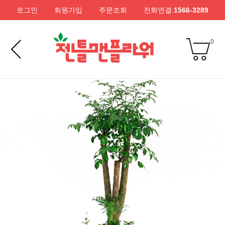
로그인
회원가입
주문조회
전화연결:
1566-3289
0