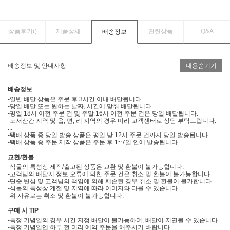
상품후기(
)
제품상세
관련상품
Q&A
배송정보
배송정보 및 안내사항
내용숨기기
배송정보
-일반 배달 상품은 주문 후 3시간 이내 배달됩니다.
-당일 배달 또는 원하는 날짜, 시간에 맞춰 배달됩니다.
-평일 18시 이전 주문 건 및 주말 16시 이전 주문 건은 당일 배달됩니다.
-도서산간 지역 및 읍, 면, 리 지역의 경우 미리 고객센터로 상담 부탁드립니다.
...
-택배 상품 중 당일 발송 상품은 평일 낮 12시 주문 건까지 당일 발송됩니다.
-택배 상품 중 주문 제작 상품은 주문 후 1~7일 안에 발송됩니다.
교환/환불
-식물의 특성상 제작/출고된 상품은 교환 및 환불이 불가능합니다.
-고객님의 배달지 정보 오류에 의한 주문 건은 취소 및 환불이 불가능합니다.
-단순 변심 및 고객님의 책임에 의해 훼손된 경우 취소 및 환불이 불가합니다.
-식물의 특성상 계절 및 지역에 따라 이미지와 다를 수 있습니다.
-위 사유로는 취소 및 환불이 불가능합니다.
구매 시 TIP
-특정 기념일의 경우 시간 지정 배달이 불가능하며, 배달이 지연될 수 있습니다.
-특정 기념일엔 하루 전 미리 예약 주문을 해주시기 바랍니다.