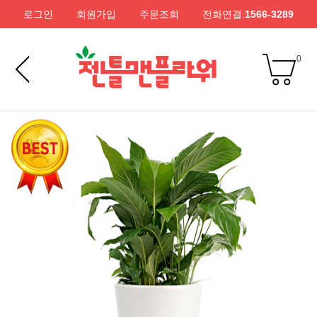
로그인
회원가입
주문조회
전화연결:
1566-3289
0