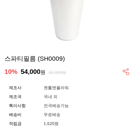
스파티필름 (SH0009)
10
%
54,000
원
60,000원
제조사
젠틀맨플라워
제조국
국내 외
특이사항
전국배송가능
배송비
무료배송
적립금
1,620원