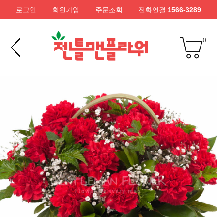
로그인
회원가입
주문조회
전화연결:
1566-3289
0