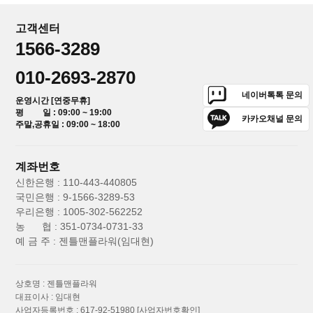
고객센터
1566-3289
010-2693-2870
네이버톡톡 문의
운영시간 [연중무휴]
평 일 : 09:00 ~ 19:00
카카오채널 문의
주말,공휴일 : 09:00 ~ 18:00
계좌번호
신한은행 : 110-443-440805
국민은행 : 9-1566-3289-53
우리은행 : 1005-302-562252
농 협 : 351-0734-0731-33
예 금 주 : 젠틀맨플라워(임대현)
상호명 : 젠틀맨플라워
대표이사 : 임대현
사업자등록번호 : 617-92-51980
[사업자번호확인]