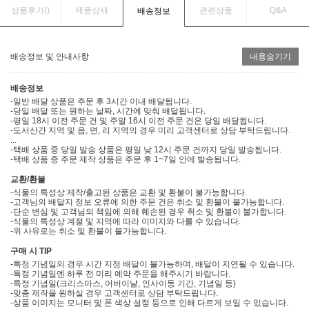
상품후기(
)
제품상세
관련상품
Q&A
배송정보
배송정보 및 안내사항
내용숨기기
배송정보
-일반 배달 상품은 주문 후 3시간 이내 배달됩니다.
-당일 배달 또는 원하는 날짜, 시간에 맞춰 배달됩니다.
-평일 18시 이전 주문 건 및 주말 16시 이전 주문 건은 당일 배달됩니다.
-도서산간 지역 및 읍, 면, 리 지역의 경우 미리 고객센터로 상담 부탁드립니다.
...
-택배 상품 중 당일 발송 상품은 평일 낮 12시 주문 건까지 당일 발송됩니다.
-택배 상품 중 주문 제작 상품은 주문 후 1~7일 안에 발송됩니다.
교환/환불
-식물의 특성상 제작/출고된 상품은 교환 및 환불이 불가능합니다.
-고객님의 배달지 정보 오류에 의한 주문 건은 취소 및 환불이 불가능합니다.
-단순 변심 및 고객님의 책임에 의해 훼손된 경우 취소 및 환불이 불가합니다.
-식물의 특성상 계절 및 지역에 따라 이미지와 다를 수 있습니다.
-위 사유로는 취소 및 환불이 불가능합니다.
구매 시 TIP
-특정 기념일의 경우 시간 지정 배달이 불가능하며, 배달이 지연될 수 있습니다.
-특정 기념일엔 하루 전 미리 예약 주문을 해주시기 바랍니다.
-특정 기념일(크리스마스, 어버이날, 인사이동 기간, 기념일 등)
-맞춤 제작을 원하실 경우 고객센터로 상담 부탁드립니다.
-상품 이미지는 모니터 및 폰 색상 설정 등으로 인해 다르게 보일 수 있습니다.