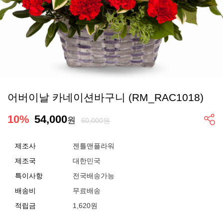
어버이날 카네이션바구니 (RM_RAC1018)
10
%
54,000
원
60,000원
제조사
젠틀맨플라워
제조국
대한민국
특이사항
전국배송가능
배송비
무료배송
적립금
1,620원