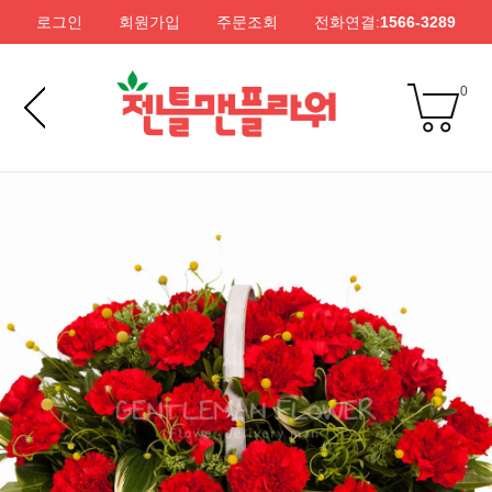
로그인
회원가입
주문조회
전화연결:
1566-3289
0