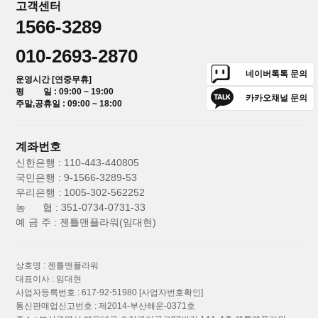
고객센터
1566-3289
010-2693-2870
네이버톡톡 문의
운영시간 [연중무휴]
평 일 : 09:00 ~ 19:00
카카오채널 문의
주말,공휴일 : 09:00 ~ 18:00
계좌번호
신한은행 : 110-443-440805
국민은행 : 9-1566-3289-53
우리은행 : 1005-302-562252
농 협 : 351-0734-0731-33
예 금 주 : 젠틀맨플라워(임대현)
상호명 : 젠틀맨플라워
대표이사 : 임대현
사업자등록번호 : 617-92-51980
[사업자번호확인]
통신판매업신고번호 : 제2014-부산해운-0371호