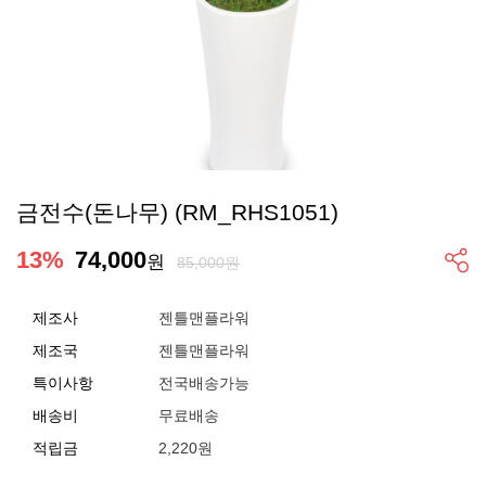
금전수(돈나무) (RM_RHS1051)
13
%
74,000
원
85,000원
제조사
젠틀맨플라워
제조국
젠틀맨플라워
특이사항
전국배송가능
배송비
무료배송
적립금
2,220원