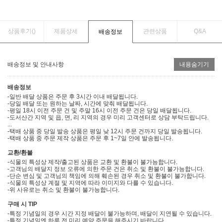
상품후기(
)
제품상세
관련상품
Q&A
배송정보
배송정보 및 안내사항
내용숨기기
배송정보
-일반 배달 상품은 주문 후 3시간 이내 배달됩니다.
-당일 배달 또는 원하는 날짜, 시간에 맞춰 배달됩니다.
-평일 18시 이전 주문 건 및 주말 16시 이전 주문 건은 당일 배달됩니다.
-도서산간 지역 및 읍, 면, 리 지역의 경우 미리 고객센터로 상담 부탁드립니다.
...
-택배 상품 중 당일 발송 상품은 평일 낮 12시 주문 건까지 당일 발송됩니다.
-택배 상품 중 주문 제작 상품은 주문 후 1~7일 안에 발송됩니다.
교환/환불
-식물의 특성상 제작/출고된 상품은 교환 및 환불이 불가능합니다.
-고객님의 배달지 정보 오류에 의한 주문 건은 취소 및 환불이 불가능합니다.
-단순 변심 및 고객님의 책임에 의해 훼손된 경우 취소 및 환불이 불가합니다.
-식물의 특성상 계절 및 지역에 따라 이미지와 다를 수 있습니다.
-위 사유로는 취소 및 환불이 불가능합니다.
구매 시 TIP
-특정 기념일의 경우 시간 지정 배달이 불가능하며, 배달이 지연될 수 있습니다.
-특정 기념일엔 하루 전 미리 예약 주문을 해주시기 바랍니다.