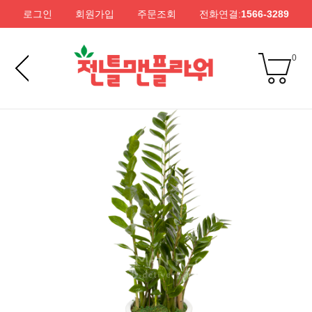
로그인
회원가입
주문조회
전화연결:
1566-3289
0