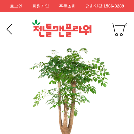
로그인
회원가입
주문조회
전화연결:
1566-3289
0