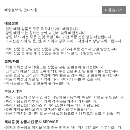
배송정보 및 안내사항
내용숨기기
배송정보
-일반 배달 상품은 주문 후 3시간 이내 배달됩니다.
-당일 배달 또는 원하는 날짜, 시간에 맞춰 배달됩니다.
-평일 18시 이전 주문 건 및 주말 16시 이전 주문 건은 당일 배달됩니다.
-도서산간 지역 및 읍, 면, 리 지역의 경우 미리 고객센터로 상담 부탁드립니다.
...
-택배 상품 중 당일 발송 상품은 평일 낮 12시 주문 건까지 당일 발송됩니다.
-택배 상품 중 주문 제작 상품은 주문 후 1~7일 안에 발송됩니다.
교환/환불
-식물의 특성상 제작/출고된 상품은 교환 및 환불이 불가능합니다.
-고객님의 배달지 정보 오류에 의한 주문 건은 취소 및 환불이 불가능합니다.
-단순 변심 및 고객님의 책임에 의해 훼손된 경우 취소 및 환불이 불가합니다.
-식물의 특성상 계절 및 지역에 따라 이미지와 다를 수 있습니다.
-위 사유로는 취소 및 환불이 불가능합니다.
구매 시 TIP
-특정 기념일의 경우 시간 지정 배달이 불가능하며, 배달이 지연될 수 있습니다.
-특정 기념일엔 하루 전 미리 예약 주문을 해주시기 바랍니다.
-특정 기념일(크리스마스, 어버이날, 인사이동 기간, 기념일 등)
-맞춤 제작을 원하실 경우 고객센터로 상담 부탁드립니다.
-상품 이미지는 모니터 및 폰 색상 설정 등으로 인해 다르게 보일 수 있습니다.
해피콜 및 상품사진 문자 SERVICE
-정확한 주문정보 확인을 위해 주문 후 전담 매니저의 해피콜이 이루어집니다.