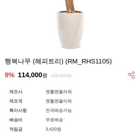
행복나무 (해피트리) (RM_RHS1105)
9
%
114,000
원
125,000원
제조사
젠틀맨플라워
제조국
젠틀맨플라워
특이사항
전국배송가능
배송비
무료배송
적립금
3,420원