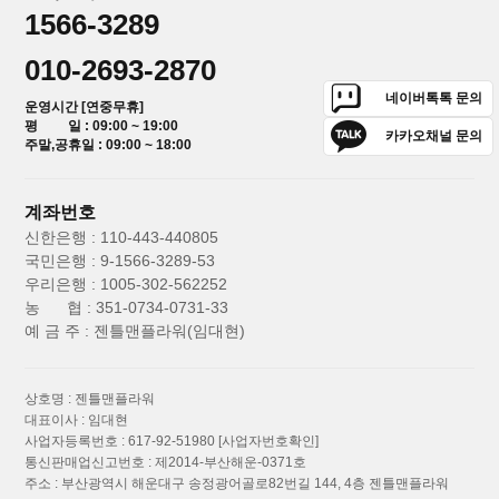
1566-3289
010-2693-2870
네이버톡톡 문의
운영시간 [연중무휴]
평 일 : 09:00 ~ 19:00
카카오채널 문의
주말,공휴일 : 09:00 ~ 18:00
계좌번호
신한은행 : 110-443-440805
국민은행 : 9-1566-3289-53
우리은행 : 1005-302-562252
농 협 : 351-0734-0731-33
예 금 주 : 젠틀맨플라워(임대현)
상호명 : 젠틀맨플라워
대표이사 : 임대현
사업자등록번호 : 617-92-51980
[사업자번호확인]
통신판매업신고번호 : 제2014-부산해운-0371호
주소 : 부산광역시 해운대구 송정광어골로82번길 144, 4층 젠틀맨플라워