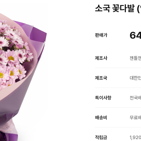
소국 꽃다발 (
6
판매가
제조사
젠틀
제조국
대한
특이사항
전국
배송비
무료
적립금
1,92