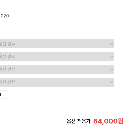
2020
64,000
원
옵션 적용가