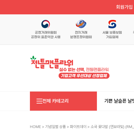
회원가입 
전체 카테고리
기쁜 날
슬픈 날
HOME
>
기념일별 상품
>
화이트데이
> 소국 꽃다발 (연보라빛) (RM_