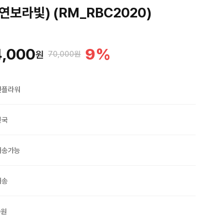
연보라빛) (RM_RBC2020)
4,000
9
%
원
70,000원
맨플라워
민국
배송가능
배송
0원