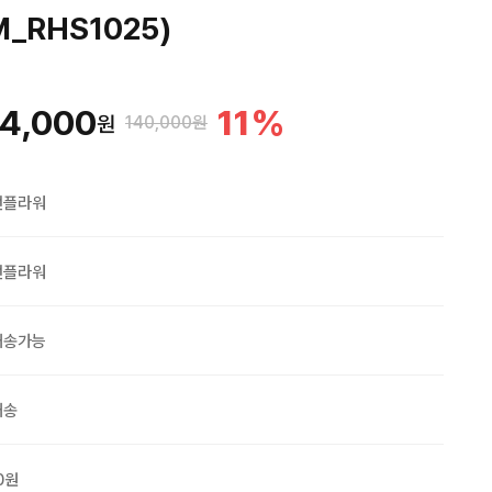
_RHS1025)
4,000
11
%
원
140,000원
맨플라워
맨플라워
배송가능
배송
0원