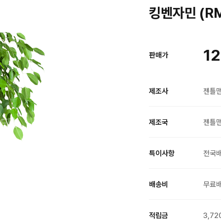
킹벤자민 (RM
12
판매가
제조사
젠틀
제조국
젠틀
특이사항
전국
배송비
무료
적립금
3,72