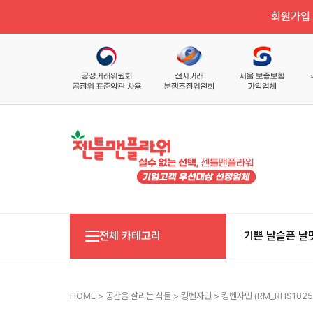
회원가입 
전체 카테고리
기쁜 날
슬픈 날
HOME
>
공간을 살리는 식물
>
킹벤자민
> 킹벤자민 (RM_RHS1025