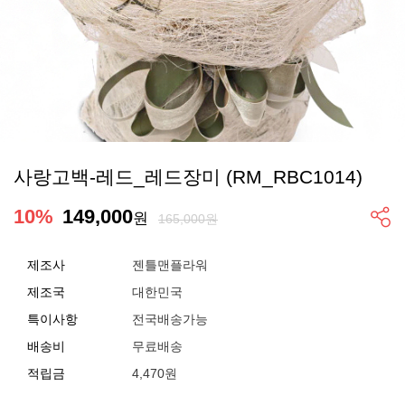
사랑고백-레드_레드장미 (RM_RBC1014)
10
%
149,000
원
165,000원
제조사
젠틀맨플라워
제조국
대한민국
특이사항
전국배송가능
배송비
무료배송
적립금
4,470원