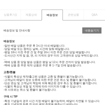
상품후기(
)
제품상세
관련상품
Q&A
배송정보
배송정보 및 안내사항
내용숨기기
배송정보
-일반 배달 상품은 주문 후 3시간 이내 배달됩니다.
-당일 배달 또는 원하는 날짜, 시간에 맞춰 배달됩니다.
-평일 18시 이전 주문 건 및 주말 16시 이전 주문 건은 당일 배달됩니다.
-도서산간 지역 및 읍, 면, 리 지역의 경우 미리 고객센터로 상담 부탁드립니다.
...
-택배 상품 중 당일 발송 상품은 평일 낮 12시 주문 건까지 당일 발송됩니다.
-택배 상품 중 주문 제작 상품은 주문 후 1~7일 안에 발송됩니다.
교환/환불
-식물의 특성상 제작/출고된 상품은 교환 및 환불이 불가능합니다.
-고객님의 배달지 정보 오류에 의한 주문 건은 취소 및 환불이 불가능합니다.
-단순 변심 및 고객님의 책임에 의해 훼손된 경우 취소 및 환불이 불가합니다.
-식물의 특성상 계절 및 지역에 따라 이미지와 다를 수 있습니다.
-위 사유로는 취소 및 환불이 불가능합니다.
구매 시 TIP
-특정 기념일의 경우 시간 지정 배달이 불가능하며, 배달이 지연될 수 있습니다.
-특정 기념일엔 하루 전 미리 예약 주문을 해주시기 바랍니다.