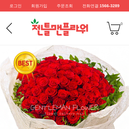
로그인
회원가입
주문조회
전화연결:
1566-3289
0