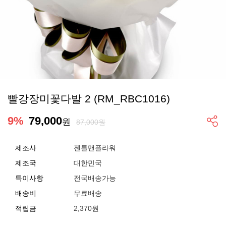
빨강장미꽃다발 2 (RM_RBC1016)
9
%
79,000
원
87,000원
제조사
젠틀맨플라워
제조국
대한민국
특이사항
전국배송가능
배송비
무료배송
적립금
2,370원