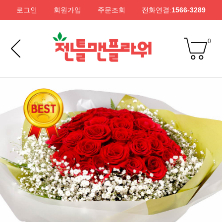
로그인
회원가입
주문조회
전화연결:
1566-3289
0