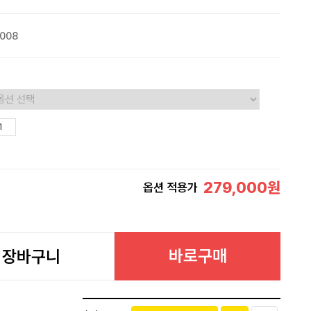
008
279,000
원
옵션 적용가
바로구매
장바구니