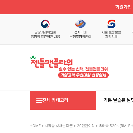
회원가입 
전체 카테고리
기쁜 날
슬픈 날
HOME
>
시작을 빛내는 화분
>
20만원이상
> 종려죽 529k (RM_RH