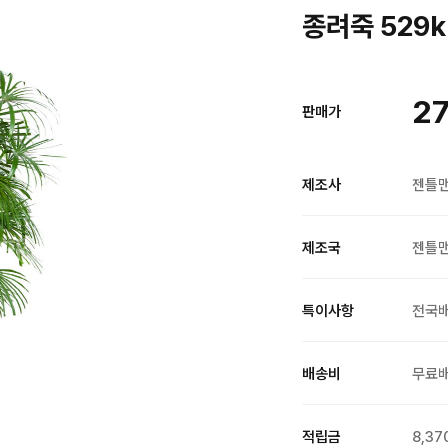
종려죽 529k
27
판매가
제조사
젠틀
제조국
젠틀
특이사항
전국
배송비
무료
적립금
8,37