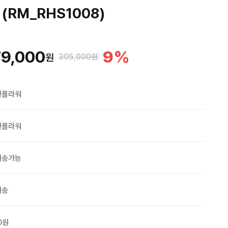
 (RM_RHS1008)
9,000
9
%
원
305,000원
맨플라워
맨플라워
배송가능
배송
0원