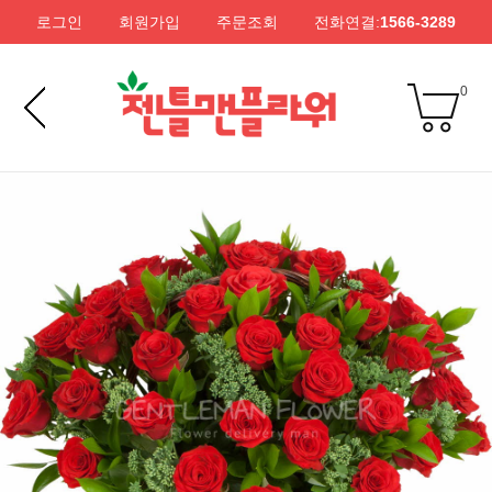
로그인
회원가입
주문조회
전화연결:
1566-3289
0