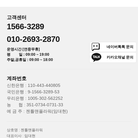
고객센터
1566-3289
010-2693-2870
네이버톡톡 문의
운영시간 [연중무휴]
평 일 : 09:00 ~ 19:00
카카오채널 문의
주말,공휴일 : 09:00 ~ 18:00
계좌번호
신한은행 : 110-443-440805
국민은행 : 9-1566-3289-53
우리은행 : 1005-302-562252
농 협 : 351-0734-0731-33
예 금 주 : 젠틀맨플라워(임대현)
상호명 : 젠틀맨플라워
대표이사 : 임대현