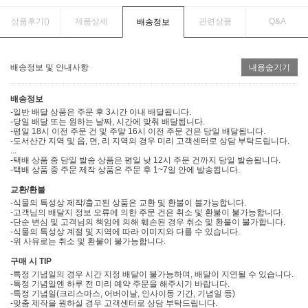
상품후기(
)
제품상세
관련상품
Q&A
배송정보
배송정보 및 안내사항
내용숨기기
배송정보
-일반 배달 상품은 주문 후 3시간 이내 배달됩니다.
-당일 배달 또는 원하는 날짜, 시간에 맞춰 배달됩니다.
-평일 18시 이전 주문 건 및 주말 16시 이전 주문 건은 당일 배달됩니다.
-도서산간 지역 및 읍, 면, 리 지역의 경우 미리 고객센터로 상담 부탁드립니다.
...
-택배 상품 중 당일 발송 상품은 평일 낮 12시 주문 건까지 당일 발송됩니다.
-택배 상품 중 주문 제작 상품은 주문 후 1~7일 안에 발송됩니다.
교환/환불
-식물의 특성상 제작/출고된 상품은 교환 및 환불이 불가능합니다.
-고객님의 배달지 정보 오류에 의한 주문 건은 취소 및 환불이 불가능합니다.
-단순 변심 및 고객님의 책임에 의해 훼손된 경우 취소 및 환불이 불가합니다.
-식물의 특성상 계절 및 지역에 따라 이미지와 다를 수 있습니다.
-위 사유로는 취소 및 환불이 불가능합니다.
구매 시 TIP
-특정 기념일의 경우 시간 지정 배달이 불가능하며, 배달이 지연될 수 있습니다.
-특정 기념일엔 하루 전 미리 예약 주문을 해주시기 바랍니다.
-특정 기념일(크리스마스, 어버이날, 인사이동 기간, 기념일 등)
-맞춤 제작을 원하실 경우 고객센터로 상담 부탁드립니다.