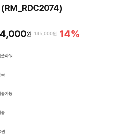
(RM_RDC2074)
4,000
14
%
원
145,000원
맨플라워
민국
배송가능
배송
0원