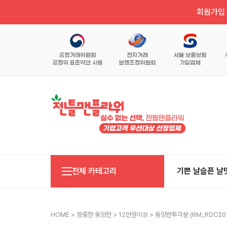
회원가입 
전체 카테고리
기쁜 날
슬픈 날
HOME
>
정중한 동양란
>
12만원이상
> 동양란투각분 (RM_RDC20