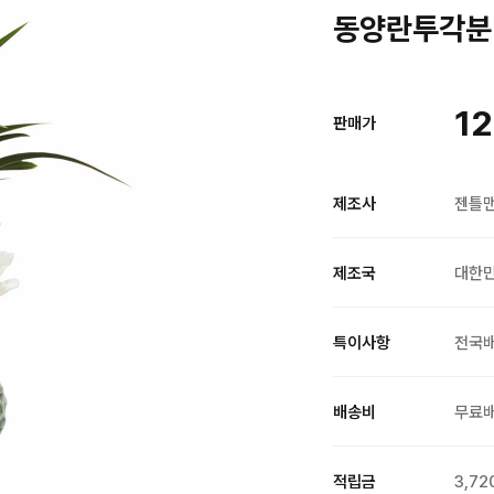
동양란투각분 
12
판매가
제조사
젠틀
제조국
대한
특이사항
전국
배송비
무료
적립금
3,72