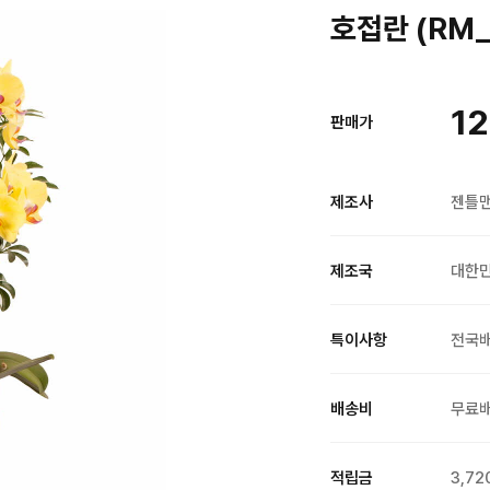
호접란 (RM_
12
판매가
제조사
젠틀
제조국
대한
특이사항
전국
배송비
무료
적립금
3,72