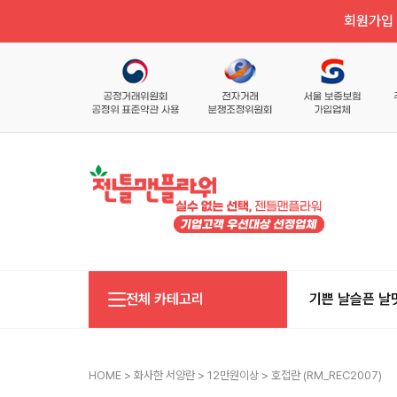
회원가입 
전체 카테고리
기쁜 날
슬픈 날
HOME
>
화사한 서양란
>
12만원이상
> 호접란 (RM_REC2007)