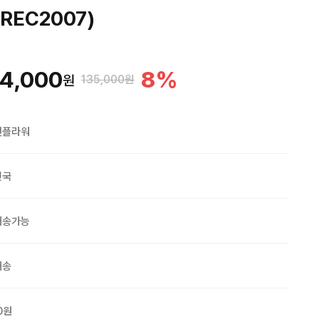
REC2007)
4,000
8
%
원
135,000원
맨플라워
민국
배송가능
배송
0원