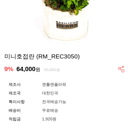
미니호접란 (RM_REC3050)
9
%
64,000
원
70,000원
제조사
젠틀맨플라워
제조국
대한민국
특이사항
전국배송가능
배송비
무료배송
적립금
1,920원