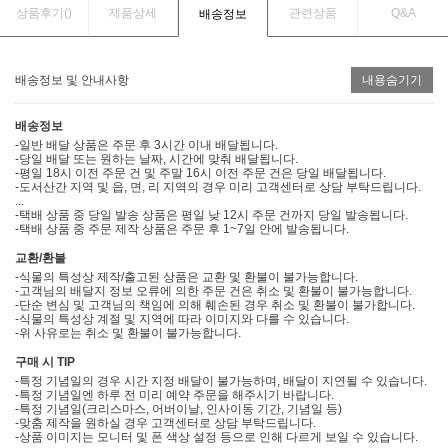
상품후기(
)
제품상세
관련상품
Q&A
배송정보
배송정보 및 안내사항
내용숨기기
배송정보
-일반 배달 상품은 주문 후 3시간 이내 배달됩니다.
-당일 배달 또는 원하는 날짜, 시간에 맞춰 배달됩니다.
-평일 18시 이전 주문 건 및 주말 16시 이전 주문 건은 당일 배달됩니다.
-도서산간 지역 및 읍, 면, 리 지역의 경우 미리 고객센터로 상담 부탁드립니다.
...
-택배 상품 중 당일 발송 상품은 평일 낮 12시 주문 건까지 당일 발송됩니다.
-택배 상품 중 주문 제작 상품은 주문 후 1~7일 안에 발송됩니다.
교환/환불
-식물의 특성상 제작/출고된 상품은 교환 및 환불이 불가능합니다.
-고객님의 배달지 정보 오류에 의한 주문 건은 취소 및 환불이 불가능합니다.
-단순 변심 및 고객님의 책임에 의해 훼손된 경우 취소 및 환불이 불가합니다.
-식물의 특성상 계절 및 지역에 따라 이미지와 다를 수 있습니다.
-위 사유로는 취소 및 환불이 불가능합니다.
구매 시 TIP
-특정 기념일의 경우 시간 지정 배달이 불가능하며, 배달이 지연될 수 있습니다.
-특정 기념일엔 하루 전 미리 예약 주문을 해주시기 바랍니다.
-특정 기념일(크리스마스, 어버이날, 인사이동 기간, 기념일 등)
-맞춤 제작을 원하실 경우 고객센터로 상담 부탁드립니다.
-상품 이미지는 모니터 및 폰 색상 설정 등으로 인해 다르게 보일 수 있습니다.