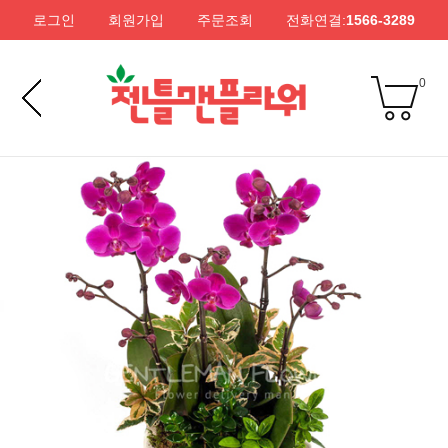
로그인
회원가입
주문조회
전화연결:
1566-3289
0