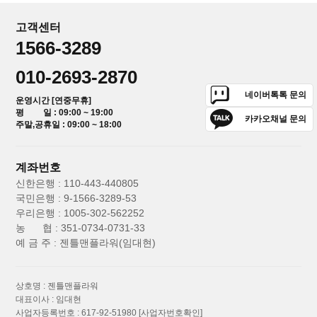
고객센터
1566-3289
010-2693-2870
네이버톡톡 문의
운영시간 [연중무휴]
평 일 : 09:00 ~ 19:00
카카오채널 문의
주말,공휴일 : 09:00 ~ 18:00
계좌번호
신한은행 : 110-443-440805
국민은행 : 9-1566-3289-53
우리은행 : 1005-302-562252
농 협 : 351-0734-0731-33
예 금 주 : 젠틀맨플라워(임대현)
상호명 : 젠틀맨플라워
대표이사 : 임대현
사업자등록번호 : 617-92-51980
[사업자번호확인]