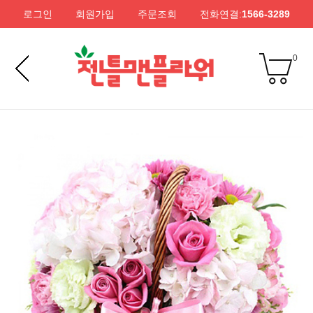
로그인
회원가입
주문조회
전화연결:
1566-3289
0