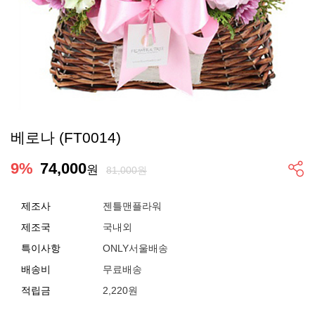
베로나 (FT0014)
9
%
74,000
원
81,000원
제조사
젠틀맨플라워
제조국
국내외
특이사항
ONLY서울배송
배송비
무료배송
적립금
2,220원