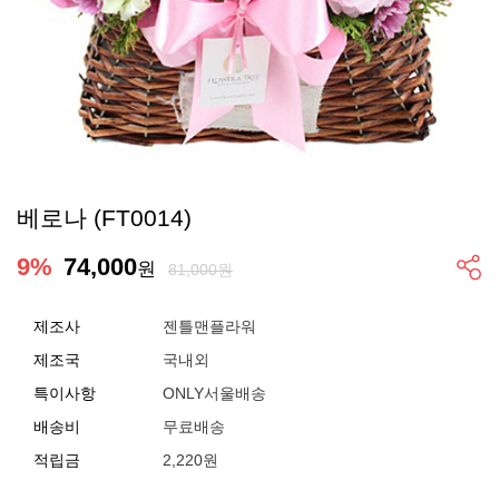
베로나 (FT0014)
9
%
74,000
원
81,000원
제조사
젠틀맨플라워
제조국
국내외
특이사항
ONLY서울배송
배송비
무료배송
적립금
2,220원