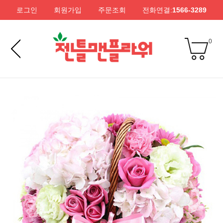
로그인
회원가입
주문조회
전화연결:
1566-3289
0