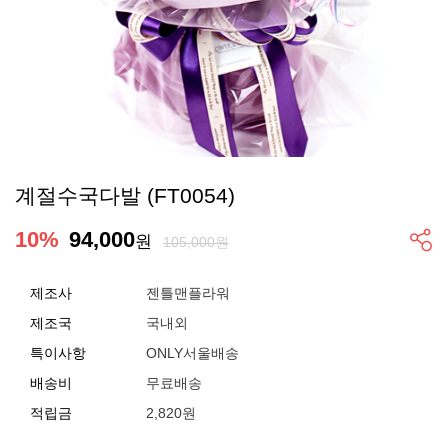
계절수국다발 (FT0054)
10
%
94,000
원
105,000원
제조사
젠틀맨플라워
제조국
국내외
특이사항
ONLY서울배송
배송비
무료배송
적립금
2,820원