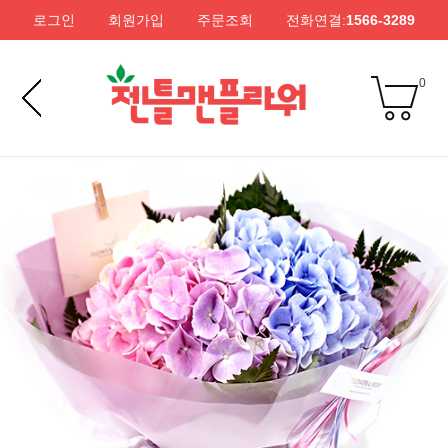
로그인
회원가입
주문조회
전화연결:
1566-3289
0