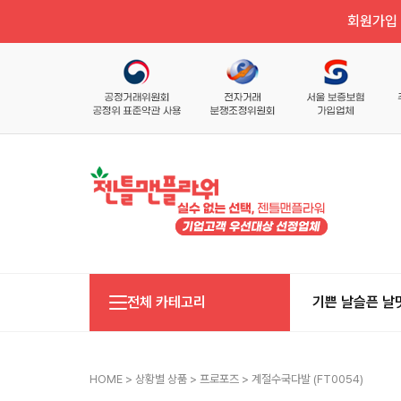
회원가입 
전체 카테고리
기쁜 날
슬픈 날
HOME
>
상황별 상품
>
프로포즈
> 계절수국다발 (FT0054)