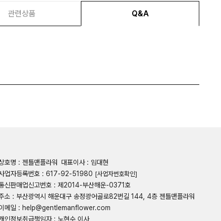
관련상품
Q&A
상호명 : 젠틀맨플라워
대표이사 : 임대현
사업자등록번호 : 617-92-51980
[사업자번호확인]
통신판매업신고번호 : 제2014-부산해운-0371호
주소 : 부산광역시 해운대구 송정광어골로82번길 144, 4층 젠틀맨플라워
이메일 : help@gentlemanflower.com
개인정보취급책임자 : 노현수 이사