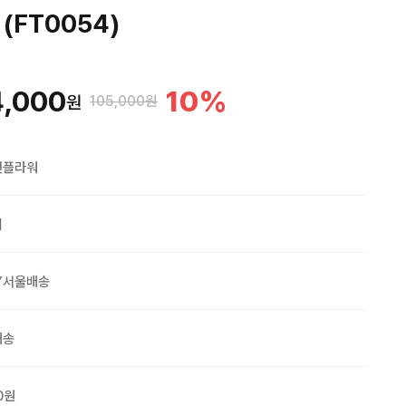
(FT0054)
4,000
10
%
원
105,000원
맨플라워
외
Y서울배송
배송
0원