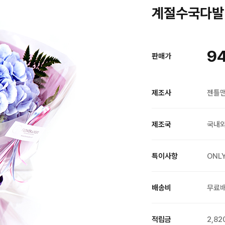
계절수국다발 
9
판매가
제조사
젠틀
제조국
국내
특이사항
ONL
배송비
무료
적립금
2,82