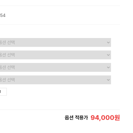
054
94,000
원
옵션 적용가