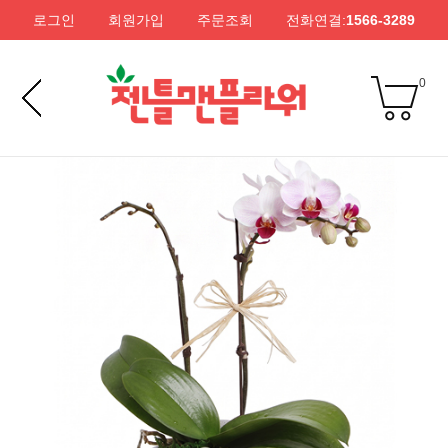
로그인
회원가입
주문조회
전화연결:
1566-3289
0