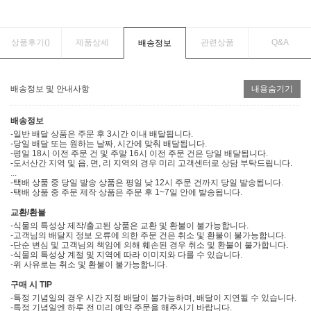
상품후기(
)
제품상세
관련상품
Q&A
배송정보
배송정보 및 안내사항
내용숨기기
배송정보
-일반 배달 상품은 주문 후 3시간 이내 배달됩니다.
-당일 배달 또는 원하는 날짜, 시간에 맞춰 배달됩니다.
-평일 18시 이전 주문 건 및 주말 16시 이전 주문 건은 당일 배달됩니다.
-도서산간 지역 및 읍, 면, 리 지역의 경우 미리 고객센터로 상담 부탁드립니다.
...
-택배 상품 중 당일 발송 상품은 평일 낮 12시 주문 건까지 당일 발송됩니다.
-택배 상품 중 주문 제작 상품은 주문 후 1~7일 안에 발송됩니다.
교환/환불
-식물의 특성상 제작/출고된 상품은 교환 및 환불이 불가능합니다.
-고객님의 배달지 정보 오류에 의한 주문 건은 취소 및 환불이 불가능합니다.
-단순 변심 및 고객님의 책임에 의해 훼손된 경우 취소 및 환불이 불가합니다.
-식물의 특성상 계절 및 지역에 따라 이미지와 다를 수 있습니다.
-위 사유로는 취소 및 환불이 불가능합니다.
구매 시 TIP
-특정 기념일의 경우 시간 지정 배달이 불가능하며, 배달이 지연될 수 있습니다.
-특정 기념일엔 하루 전 미리 예약 주문을 해주시기 바랍니다.