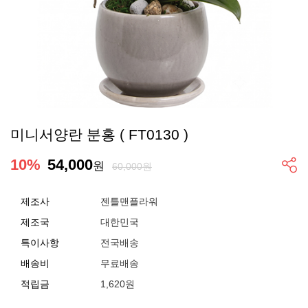
미니서양란 분홍 ( FT0130 )
10
%
54,000
원
60,000원
제조사
젠틀맨플라워
제조국
대한민국
특이사항
전국배송
배송비
무료배송
적립금
1,620원