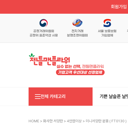
회원가입 
전체 카테고리
기쁜 날
슬픈 날
HOME
>
화사한 서양란
>
4만원이상
> 미니서양란 분홍 ( FT0130 )