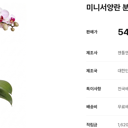
미니서양란 분홍
5
판매가
제조사
젠틀
제조국
대한
특이사항
전국
배송비
무료
적립금
1,62