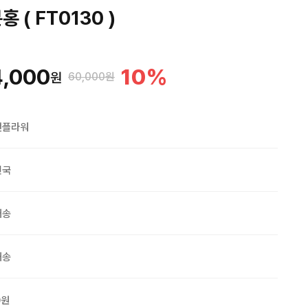
 ( FT0130 )
4,000
10
%
원
60,000원
맨플라워
민국
배송
배송
0원