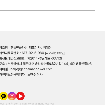
상호명 : 젠틀맨플라워
대표이사 : 임대현
사업자등록번호 : 617-92-51980
[사업자번호확인]
통신판매업신고번호 : 제2014-부산해운-0371호
주소 : 부산광역시 해운대구 송정광어골로82번길 144, 4층 젠틀맨플라워
이메일 : help@gentlemanflower.com
개인정보취급책임자 : 노현수 이사
copyright ⒞ gentlemanflower all right reserved