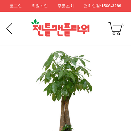
로그인
회원가입
주문조회
전화연결:
1566-3289
0