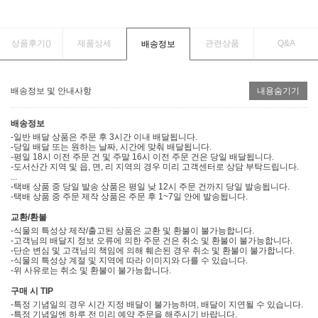
상품후기(
)
제품상세
관련상품
Q&A
배송정보
배송정보 및 안내사항
내용숨기기
배송정보
-일반 배달 상품은 주문 후 3시간 이내 배달됩니다.
-당일 배달 또는 원하는 날짜, 시간에 맞춰 배달됩니다.
-평일 18시 이전 주문 건 및 주말 16시 이전 주문 건은 당일 배달됩니다.
-도서산간 지역 및 읍, 면, 리 지역의 경우 미리 고객센터로 상담 부탁드립니다.
...
-택배 상품 중 당일 발송 상품은 평일 낮 12시 주문 건까지 당일 발송됩니다.
-택배 상품 중 주문 제작 상품은 주문 후 1~7일 안에 발송됩니다.
교환/환불
-식물의 특성상 제작/출고된 상품은 교환 및 환불이 불가능합니다.
-고객님의 배달지 정보 오류에 의한 주문 건은 취소 및 환불이 불가능합니다.
-단순 변심 및 고객님의 책임에 의해 훼손된 경우 취소 및 환불이 불가합니다.
-식물의 특성상 계절 및 지역에 따라 이미지와 다를 수 있습니다.
-위 사유로는 취소 및 환불이 불가능합니다.
구매 시 TIP
-특정 기념일의 경우 시간 지정 배달이 불가능하며, 배달이 지연될 수 있습니다.
-특정 기념일엔 하루 전 미리 예약 주문을 해주시기 바랍니다.