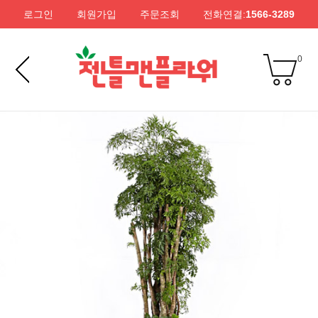
로그인
회원가입
주문조회
전화연결:
1566-3289
0