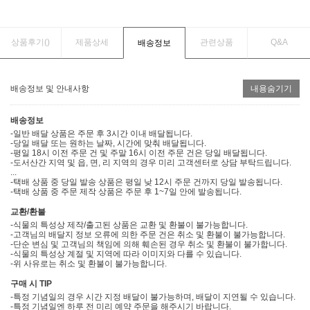
상품후기(
)
제품상세
관련상품
Q&A
배송정보
배송정보 및 안내사항
내용숨기기
배송정보
-일반 배달 상품은 주문 후 3시간 이내 배달됩니다.
-당일 배달 또는 원하는 날짜, 시간에 맞춰 배달됩니다.
-평일 18시 이전 주문 건 및 주말 16시 이전 주문 건은 당일 배달됩니다.
-도서산간 지역 및 읍, 면, 리 지역의 경우 미리 고객센터로 상담 부탁드립니다.
...
-택배 상품 중 당일 발송 상품은 평일 낮 12시 주문 건까지 당일 발송됩니다.
-택배 상품 중 주문 제작 상품은 주문 후 1~7일 안에 발송됩니다.
교환/환불
-식물의 특성상 제작/출고된 상품은 교환 및 환불이 불가능합니다.
-고객님의 배달지 정보 오류에 의한 주문 건은 취소 및 환불이 불가능합니다.
-단순 변심 및 고객님의 책임에 의해 훼손된 경우 취소 및 환불이 불가합니다.
-식물의 특성상 계절 및 지역에 따라 이미지와 다를 수 있습니다.
-위 사유로는 취소 및 환불이 불가능합니다.
구매 시 TIP
-특정 기념일의 경우 시간 지정 배달이 불가능하며, 배달이 지연될 수 있습니다.
-특정 기념일엔 하루 전 미리 예약 주문을 해주시기 바랍니다.