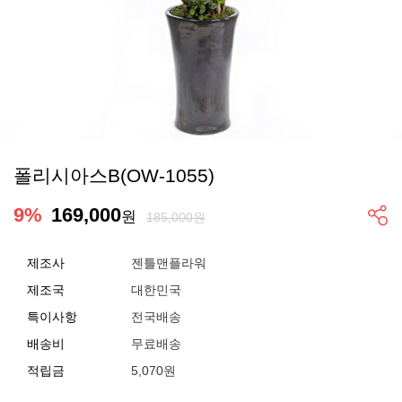
폴리시아스B(OW-1055)
9
%
169,000
원
185,000원
제조사
젠틀맨플라워
제조국
대한민국
특이사항
전국배송
배송비
무료배송
적립금
5,070원