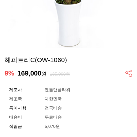
해피트리C(OW-1060)
9
%
169,000
원
185,000원
제조사
젠틀맨플라워
제조국
대한민국
특이사항
전국배송
배송비
무료배송
적립금
5,070원