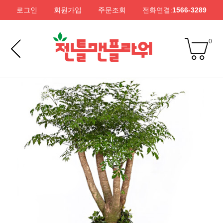
로그인
회원가입
주문조회
전화연결:
1566-3289
0