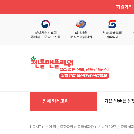
회원가입 
전체 카테고리
기쁜 날
슬픈 날
HOME
>
눈에 띄는 축하화환
>
축하쌀화환
> 시중가 10만원 축하 쌀화환