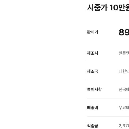
시중가 10만원
89
판매가
제조사
젠틀
제조국
대한
특이사항
전국
배송비
무료
적립금
2,67