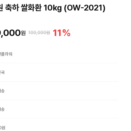
 축하 쌀화환 10kg (OW-2021)
,000
11
%
원
100,000원
맨플라워
민국
배송
배송
0원