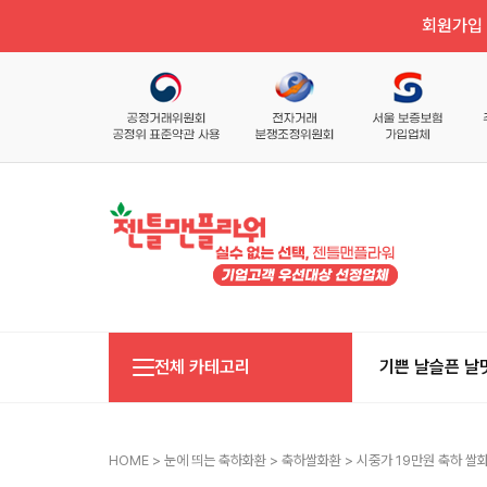
회원가입 
전체 카테고리
기쁜 날
슬픈 날
HOME
>
눈에 띄는 축하화환
>
축하쌀화환
> 시중가 19만원 축하 쌀화환