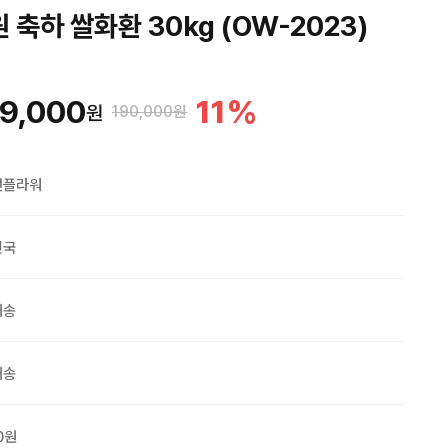
 축하 쌀화환 30kg (OW-2023)
9,000
11
%
원
190,000원
맨플라워
민국
배송
배송
0원