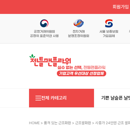
회원가입 
전체 카테고리
기쁜 날
슬픈 날
HOME
>
품격 있는 근조화환
>
근조쌀화환
> 시중가 24만원 근조 쌀화