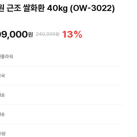
 근조 쌀화환 40kg (OW-3022)
09,000
13
%
원
240,000원
맨플라워
민국
배송
배송
0원