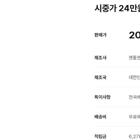
시중가 24만원
2
판매가
제조사
젠틀
제조국
대한
특이사항
전국
배송비
무료
적립금
6,27