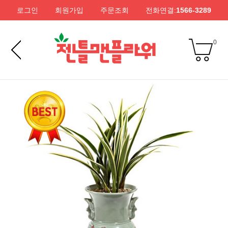
로그인
회원가입
주문조회
전화연결:
1566-3289
0