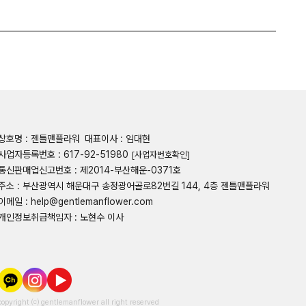
상호명 : 젠틀맨플라워
대표이사 : 임대현
사업자등록번호 : 617-92-51980
[사업자번호확인]
통신판매업신고번호 : 제2014-부산해운-0371호
주소 : 부산광역시 해운대구 송정광어골로82번길 144, 4층 젠틀맨플라워
이메일 : help@gentlemanflower.com
개인정보취급책임자 : 노현수 이사
copyright ⒞ gentlemanflower all right reserved