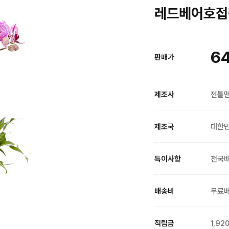
레드베어호접란
6
판매가
제조사
젠틀
제조국
대한
특이사항
전국
배송비
무료
적립금
1,92