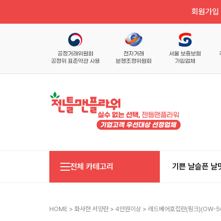
회원가입 
전체 카테고리
기쁜 날
슬픈 날
HOME
>
화사한 서양란
>
4만원이상
> 레드베어호접란(핑크)(OW-5