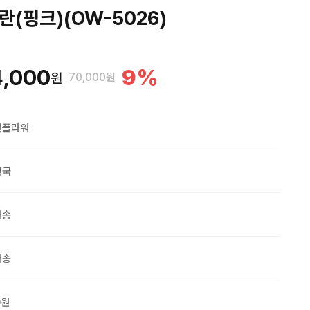
(핑크)(OW-5026)
4,000
9
%
원
70,000원
맨플라워
민국
배송
배송
0원