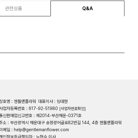
관련상품
Q&A
상호명 : 젠틀맨플라워
대표이사 : 임대현
사업자등록번호 : 617-92-51980
[사업자번호확인]
통신판매업신고번호 : 제2014-부산해운-0371호
주소 : 부산광역시 해운대구 송정광어골로82번길 144, 4층 젠틀맨플라워
이메일 : help@gentlemanflower.com
개인정보취급책임자 : 노현수 이사