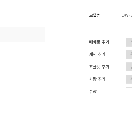
모델명
OW-
빼빼로 추가
케익 추가
초콜렛 추가
사탕 추가
수량