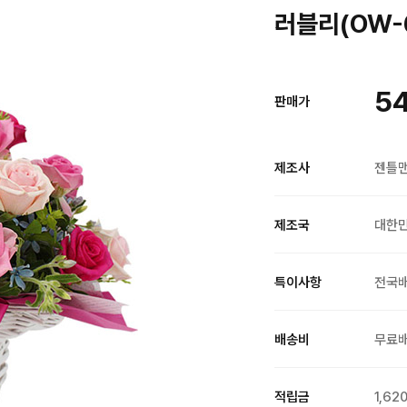
러블리(OW-
5
판매가
제조사
젠틀
제조국
대한
특이사항
전국
배송비
무료
적립금
1,62