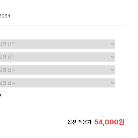
6064
54,000
원
옵션 적용가