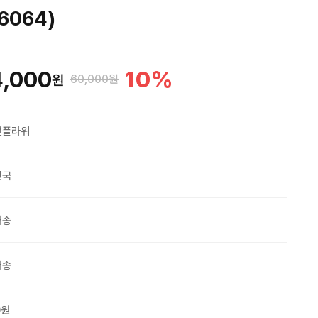
6064)
4,000
10
%
원
60,000원
맨플라워
민국
배송
배송
0원