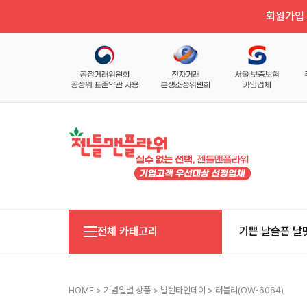
회원가입 
전체 카테고리
기쁜 날
슬픈 날
HOME
>
기념일별 상품
>
발렌타인데이
> 러블리(OW-6064)