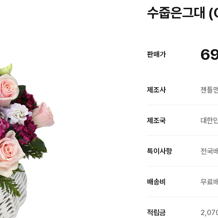
수줍은그대 (O
69
판매가
제조사
젠틀
제조국
대한
특이사항
전국
배송비
무료
적립금
2,07