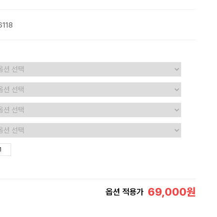
118
69,000
원
옵션 적용가