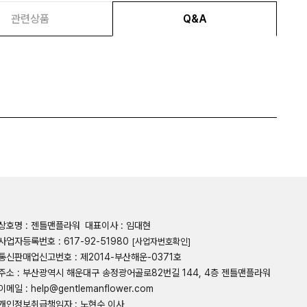
관련상품
Q&A
상호명 : 젠틀맨플라워
대표이사 : 임대현
사업자등록번호 : 617-92-51980
[사업자번호확인]
통신판매업신고번호 : 제2014-부산해운-0371호
주소 : 부산광역시 해운대구 송정광어골로82번길 144, 4층 젠틀맨플라워
이메일 : help@gentlemanflower.com
개인정보취급책임자 : 노현수 이사