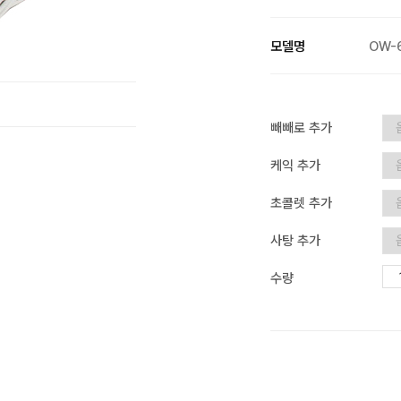
모델명
OW-6
빼빼로 추가
케익 추가
초콜렛 추가
사탕 추가
수량