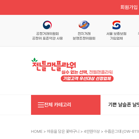
회원가입 
전체 카테고리
기쁜 날
슬픈 날
HOME
>
마음을 담은 꽃바구니
>
4만원이상
> 수줍은그대 (OW-611