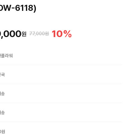
W-6118)
,000
10
%
원
77,000원
맨플라워
민국
배송
배송
0원