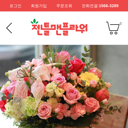
로그인
회원가입
주문조회
전화연결:
1566-3289
0