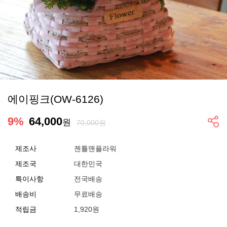
에이핑크(OW-6126)
9
%
64,000
원
70,000원
제조사
젠틀맨플라워
제조국
대한민국
특이사항
전국배송
배송비
무료배송
적립금
1,920원