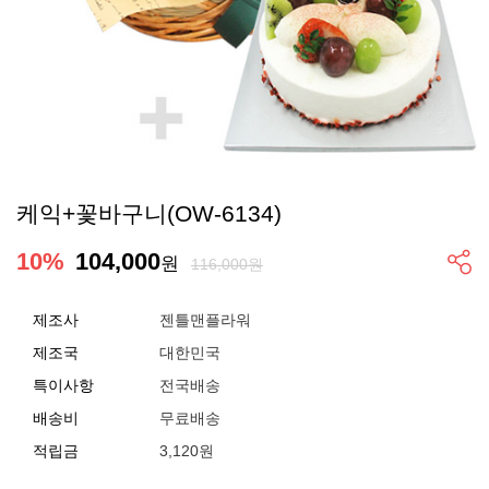
케익+꽃바구니(OW-6134)
10
%
104,000
원
116,000원
제조사
젠틀맨플라워
제조국
대한민국
특이사항
전국배송
배송비
무료배송
적립금
3,120원