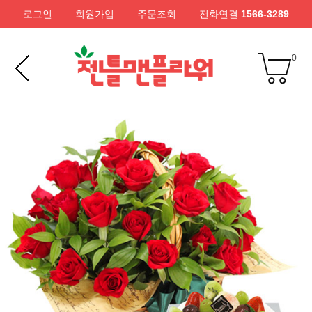
로그인
회원가입
주문조회
전화연결:
1566-3289
0