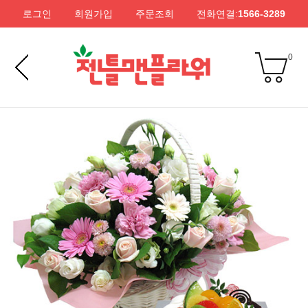
로그인
회원가입
주문조회
전화연결:
1566-3289
0