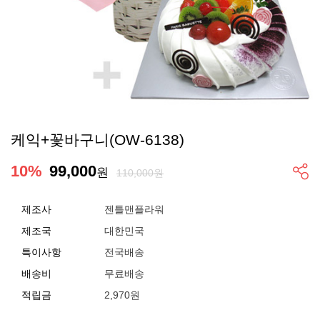
케익+꽃바구니(OW-6138)
10
%
99,000
원
110,000원
제조사
젠틀맨플라워
제조국
대한민국
특이사항
전국배송
배송비
무료배송
적립금
2,970원