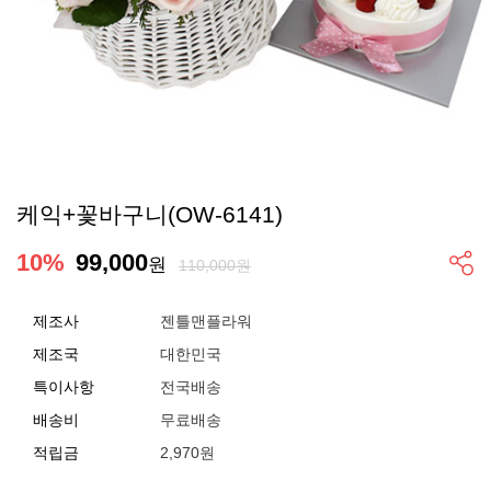
케익+꽃바구니(OW-6141)
10
%
99,000
원
110,000원
제조사
젠틀맨플라워
제조국
대한민국
특이사항
전국배송
배송비
무료배송
적립금
2,970원