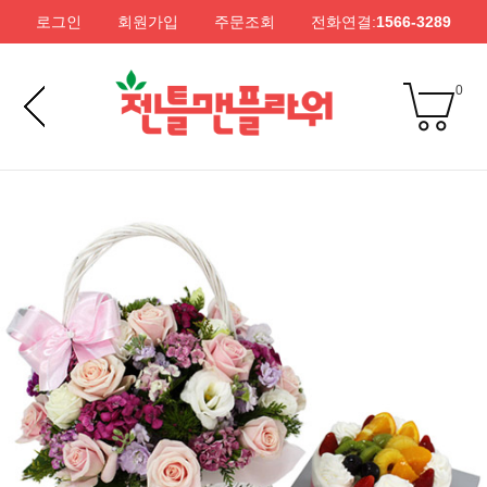
로그인
회원가입
주문조회
전화연결:
1566-3289
0