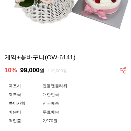
케익+꽃바구니(OW-6141)
10
%
99,000
원
110,000원
제조사
젠틀맨플라워
제조국
대한민국
특이사항
전국배송
배송비
무료배송
적립금
2,970원