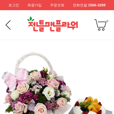
로그인
회원가입
주문조회
전화연결:
1566-3289
0