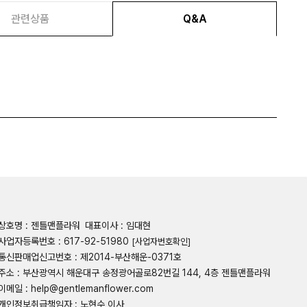
관련상품
Q&A
상호명 : 젠틀맨플라워
대표이사 : 임대현
사업자등록번호 : 617-92-51980
[사업자번호확인]
통신판매업신고번호 : 제2014-부산해운-0371호
주소 : 부산광역시 해운대구 송정광어골로82번길 144, 4층 젠틀맨플라워
이메일 : help@gentlemanflower.com
개인정보취급책임자 : 노현수 이사