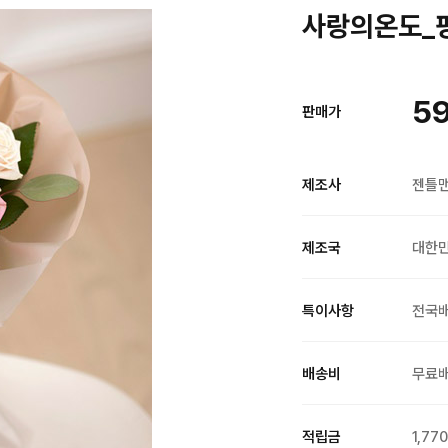
사랑의온도_핑
59
판매가
제조사
젠틀
제조국
대한
특이사항
전국
배송비
무료
적립금
1,77