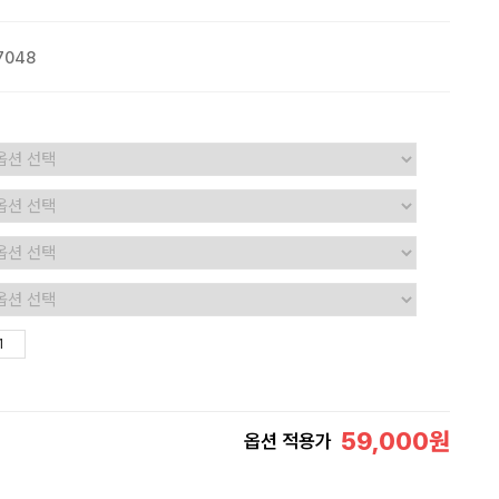
7048
59,000
원
옵션 적용가