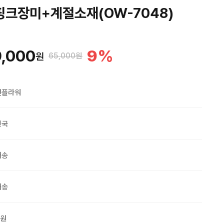
크장미+계절소재(OW-7048)
,000
9
%
원
65,000원
맨플라워
민국
배송
배송
0원