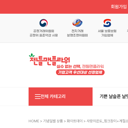
회원가입 
전체 카테고리
기쁜 날
슬픈 날
HOME
>
기념일별 상품
>
화이트데이
> 사랑의온도_핑크장미+계절소재