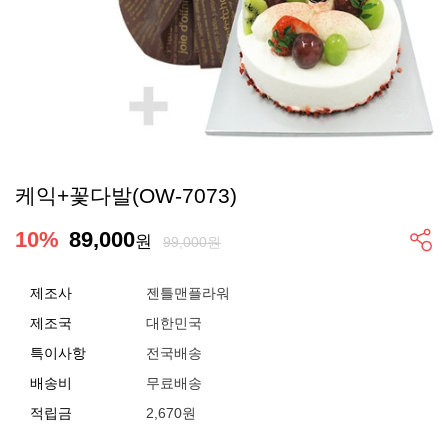
케익+꽃다발(OW-7073)
10
%
89,000
원
99,000원
제조사
젠틀맨플라워
제조국
대한민국
특이사항
전국배송
배송비
무료배송
적립금
2,670원