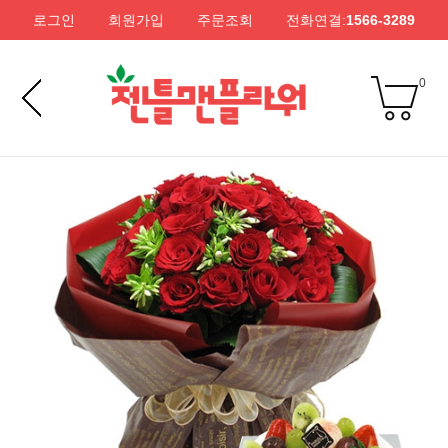
로그인
회원가입
주문조회
전화연결:
1566-3289
0