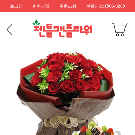
로그인
회원가입
주문조회
전화연결:
1566-3289
0