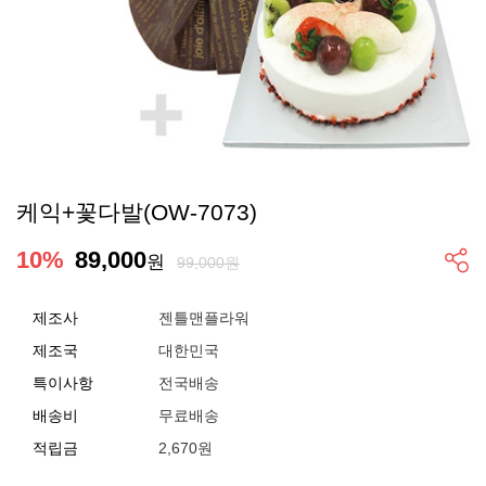
케익+꽃다발(OW-7073)
10
%
89,000
원
99,000원
제조사
젠틀맨플라워
제조국
대한민국
특이사항
전국배송
배송비
무료배송
적립금
2,670원