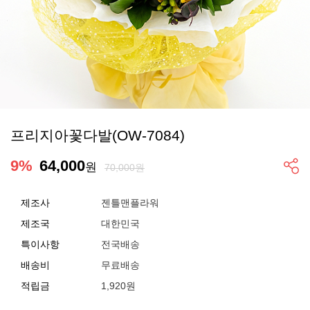
프리지아꽃다발(OW-7084)
9
%
64,000
원
70,000원
제조사
젠틀맨플라워
제조국
대한민국
특이사항
전국배송
배송비
무료배송
적립금
1,920원