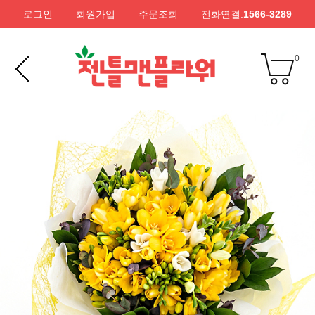
로그인
회원가입
주문조회
전화연결:
1566-3289
0