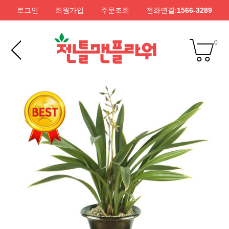
로그인
회원가입
주문조회
전화연결:
1566-3289
0