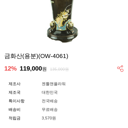
금화산(용분)(OW-4061)
12
%
119,000
원
135,000원
제조사
젠틀맨플라워
제조국
대한민국
특이사항
전국배송
배송비
무료배송
적립금
3,570원