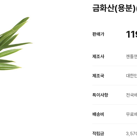
금화산(용분)(
11
판매가
제조사
젠틀
제조국
대한
특이사항
전국
배송비
무료
적립금
3,57