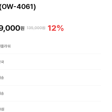
OW-4061)
9,000
12
%
원
135,000원
맨플라워
민국
배송
배송
0원