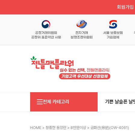
회원가입 
전체 카테고리
기쁜 날
슬픈 날
HOME
>
정중한 동양란
>
8만원이상
> 금화산(용분)(OW-4061)