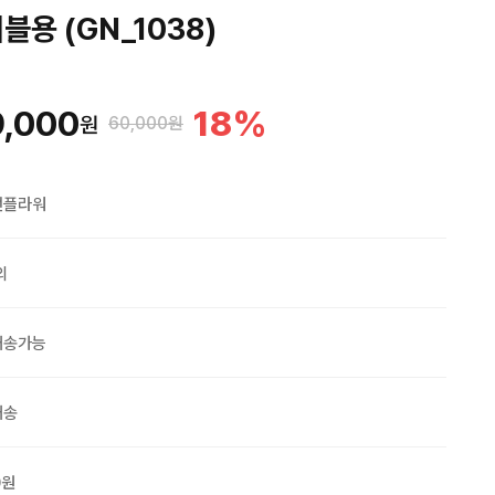
용 (GN_1038)
,000
18
%
원
60,000원
맨플라워
외
배송가능
배송
0원