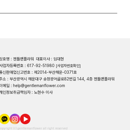
상호명 : 젠틀맨플라워
대표이사 : 임대현
사업자등록번호 : 617-92-51980
[사업자번호확인]
통신판매업신고번호 : 제2014-부산해운-0371호
주소 : 부산광역시 해운대구 송정광어골로82번길 144, 4층 젠틀맨플라워
이메일 : help@gentlemanflower.com
개인정보취급책임자 : 노현수 이사
copyright ⒞ gentlemanflower all right reserved