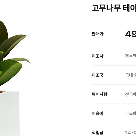
고무나무 테이블
49
판매가
제조사
젠틀
제조국
국내 
특이사항
전국
배송비
무료
적립금
1,47