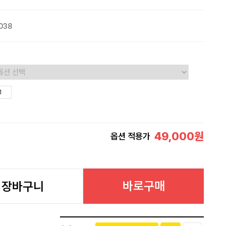
038
49,000
원
옵션 적용가
바로구매
장바구니